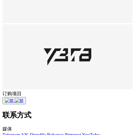
订购项目
联系方式
媒体
Telegram
VK
Dprofile
Behance
Pinterest
YouTube