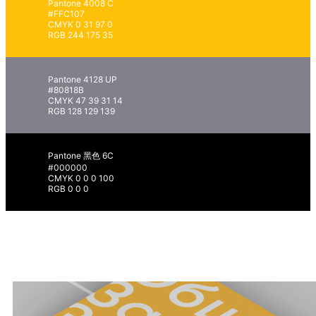
Pantone 4008 C
#FFC107
CMYK 0 31 97 0
RGB 244 175 35
Pantone 4128 UP
#80818B
CMYK 47 39 31 14
RGB 128 129 139
Pantone 黑色 6C
#000000
CMYK 0 0 0 100
RGB 0 0 0